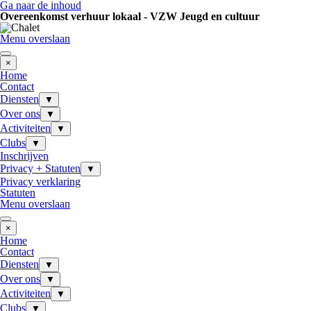
Ga naar de inhoud
Overeenkomst verhuur lokaal - VZW Jeugd en cultuur
Menu overslaan
×
Home
Contact
Diensten
▼
Over ons
▼
Activiteiten
▼
Clubs
▼
Inschrijven
Privacy + Statuten
▼
Privacy verklaring
Statuten
Menu overslaan
×
Home
Contact
Diensten
▼
Over ons
▼
Activiteiten
▼
Clubs
▼