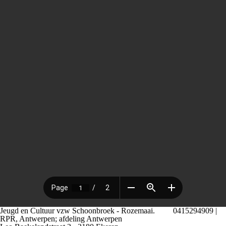
Jeugd en Cultuur vzw Schoonbroek - Rozemaai.
0415294909 |
RPR, Antwerpen; afdeling Antwerpen