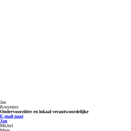
Jan
Kruyniers
O
ndervoorz
itter en lokaal verantwoordelijke
E-mail naar
Jan
Michel
Mees